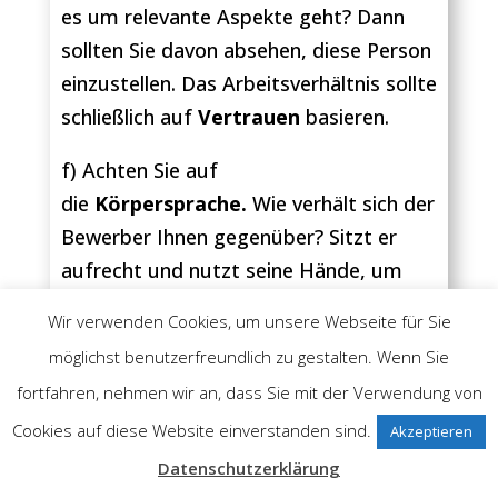
es um relevante Aspekte geht? Dann
sollten Sie davon absehen, diese Person
einzustellen. Das Arbeitsverhältnis sollte
schließlich auf
Vertrauen
basieren.
f) Achten Sie auf
die
Körpersprache.
Wie verhält sich der
Bewerber Ihnen gegenüber? Sitzt er
aufrecht und nutzt seine Hände, um
seine Aussagen mit
Gestik
zu
Wir verwenden Cookies, um unsere Webseite für Sie
unterstreichen? Lächelt die Person oder
möglichst benutzerfreundlich zu gestalten. Wenn Sie
schaut sie konzentriert und
fortfahren, nehmen wir an, dass Sie mit der Verwendung von
angestrengt? Vergessen Sie dabei nicht
Cookies auf diese Website einverstanden sind.
Akzeptieren
Ihre eigene
Haltung:
Nicken Sie dem
Bewerber zu, wenn er von sich und
Datenschutzerklärung