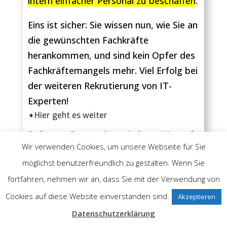
intern einfacher Personal zu beschaffen
.
Eins ist sicher: Sie wissen nun, wie Sie an
die gewünschten Fachkräfte
herankommen, und sind kein Opfer des
Fachkräftemangels mehr. Viel Erfolg bei
der weiteren Rekrutierung von IT-
Experten!
➧Hier geht es weiter
Software Personalvermittlung: Worauf
es wirklich ankommt
Wir verwenden Cookies, um unsere Webseite für Sie
Sind Sie als Personaldienstleister sind
möglichst benutzerfreundlich zu gestalten. Wenn Sie
mit der aufwendigen
fortfahren, nehmen wir an, dass Sie mit der Verwendung von
Personalvermittlung Ihrer Bewerber
Cookies auf diese Website einverstanden sind.
Akzeptieren
überfordert, da Ihnen schlichtweg…
Datenschutzerklärung
CRM für Personaldienstleister: Worauf