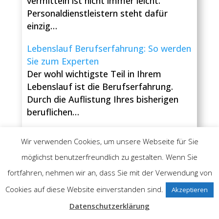
vermitteln ist nicht immer leicht.
Personaldienstleistern steht dafür
einzig…
Lebenslauf Berufserfahrung: So werden
Sie zum Experten
Der wohl wichtigste Teil in Ihrem
Lebenslauf ist die Berufserfahrung.
Durch die Auflistung Ihres bisherigen
beruflichen…
Bewerbung versenden: So bekommen
Wir verwenden Cookies, um unsere Webseite für Sie
Sie jeden Job!
möglichst benutzerfreundlich zu gestalten. Wenn Sie
Bewerbungen lassen sich heutzutage
auf den unterschiedlichsten Wegen
fortfahren, nehmen wir an, dass Sie mit der Verwendung von
versenden. Personaler haben jedoch
Cookies auf diese Website einverstanden sind.
Akzeptieren
verschiedene Vorstellungen davon,…
Datenschutzerklärung