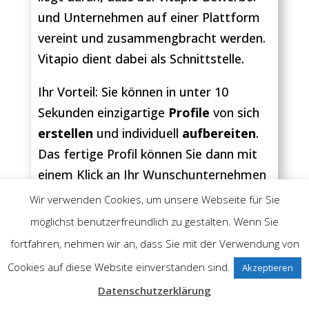
und Unternehmen auf einer Plattform
vereint und zusammengbracht werden.
Vitapio dient dabei als Schnittstelle.
Ihr Vorteil: Sie können in unter 10
Sekunden einzigartige
Profile
von sich
erstellen
und individuell
aufbereiten
.
Das fertige Profil können Sie dann mit
einem Klick an Ihr Wunschunternehmen
schicken. Das kann entweder auf eine
Wir verwenden Cookies, um unsere Webseite für Sie
Stellenausschreibung hin geschehen
möglichst benutzerfreundlich zu gestalten. Wenn Sie
oder als Initiativbewerbung!
fortfahren, nehmen wir an, dass Sie mit der Verwendung von
Cookies auf diese Website einverstanden sind.
Akzeptieren
Datenschutzerklärung