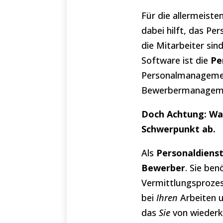
Für die allermeist
dabei hilft, das P
die Mitarbeiter sind
Software ist die
Pe
Personalmanagement
Bewerbermanagem
Doch Achtung: Was
Schwerpunkt ab.
Als
Personaldienst
Bewerber
. Sie be
Vermittlungsprozess
bei
Ihren
Arbeiten u
das
Sie
von wiederk