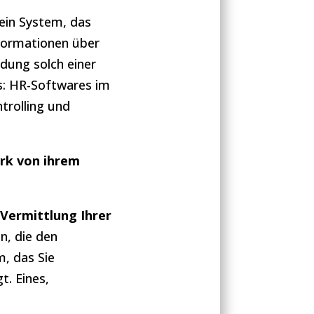
ein System, das
nformationen über
ndung solch einer
us: HR-Softwares im
trolling und
ark von ihrem
n
Vermittlung
Ihrer
n, die den
m, das Sie
t. Eines,