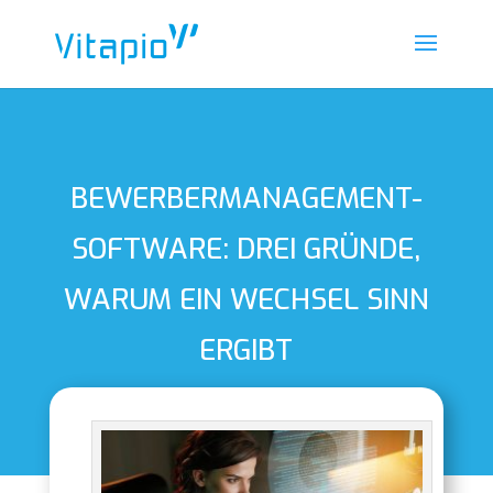
BEWERBERMANAGEMENT-
SOFTWARE: DREI GRÜNDE,
WARUM EIN WECHSEL SINN
ERGIBT