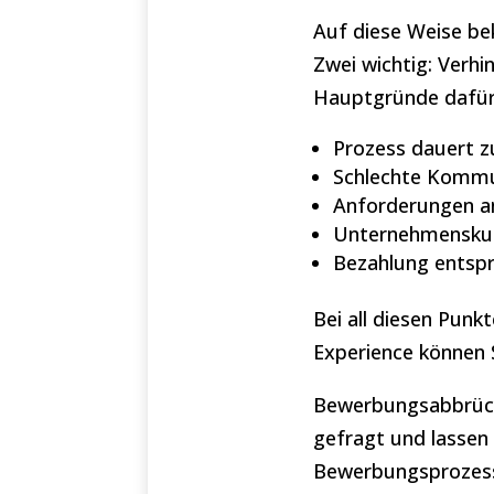
Auf diese Weise be
Zwei wichtig: Verhi
Hauptgründe dafü
Prozess dauert z
Schlechte Kommun
Anforderungen an
Unternehmenskult
Bezahlung entspr
Bei all diesen Punk
Experience können 
Bewerbungsabbrüch
gefragt und lassen 
Bewerbungsprozess z