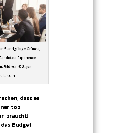
en 5 endgültige Gründe,
 Candidate Experience
en. Bild von ©Gajus –
tolia.com
rechen, dass es
iner top
n braucht!
h das Budget