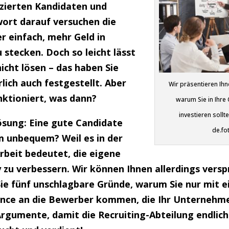
fizierten Kandidaten und
wort darauf versuchen die
r einfach, mehr Geld in
 stecken. Doch so leicht lässt
icht lösen – das haben Sie
rlich auch festgestellt. Aber
Wir präsentieren Ihn
nktioniert, was dann?
warum Sie in Ihre
investieren sollt
sung: Eine gute Candidate
de.fo
 unbequem? Weil es in der
Arbeit bedeutet, die eigene
 zu verbessern. Wir können Ihnen allerdings versp
Sie fünf unschlagbare Gründe, warum Sie nur mit e
ence an die Bewerber kommen, die Ihr Unternehme
Argumente, damit die Recruiting-Abteilung endlic