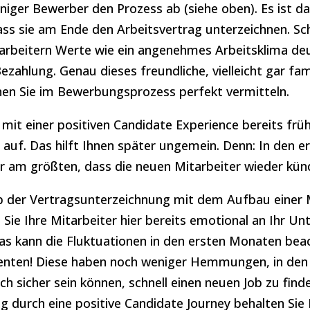
niger Bewerber den Prozess ab (siehe oben). Es ist d
ass sie am Ende den Arbeitsvertrag unterzeichnen. Schl
rbeitern Werte wie ein angenehmes Arbeitsklima deut
Bezahlung. Genau dieses freundliche, vielleicht gar fam
en Sie im Bewerbungsprozess perfekt vermitteln.
mit einer positiven Candidate Experience bereits früh
 auf. Das hilft Ihnen später ungemein. Denn: In den 
hr am größten, dass die neuen Mitarbeiter wieder kün
ab der Vertragsunterzeichnung mit dem Aufbau einer 
 Sie Ihre Mitarbeiter hier bereits emotional an Ihr 
s kann die Fluktuationen in den ersten Monaten beac
lenten! Diese haben noch weniger Hemmungen, in de
ich sicher sein können, schnell einen neuen Job zu find
g durch eine positive Candidate Journey behalten Sie 