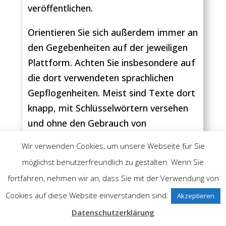
veröffentlichen.
Orientieren Sie sich außerdem immer an
den Gegebenheiten auf der jeweiligen
Plattform. Achten Sie insbesondere auf
die dort verwendeten sprachlichen
Gepflogenheiten. Meist sind Texte dort
knapp, mit Schlüsselwörtern versehen
und ohne den Gebrauch von
gekünstelter Sprache. Orientieren Sie
Wir verwenden Cookies, um unsere Webseite für Sie
sich dabei am besten an den Usern aus
möglichst benutzerfreundlich zu gestalten. Wenn Sie
Ihrer Zielgruppe.
fortfahren, nehmen wir an, dass Sie mit der Verwendung von
Hinzu kommt: Informieren Sie sich
Cookies auf diese Website einverstanden sind.
Akzeptieren
vorab, auf welchen Plattformen Ihre
Datenschutzerklärung
Zielgruppe überhaupt vertreten ist!