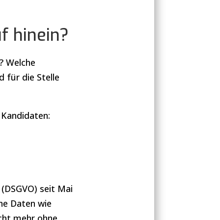
f hinein?
t? Welche
für die Stelle
 Kandidaten:
 (DSGVO) seit Mai
che Daten wie
icht mehr ohne